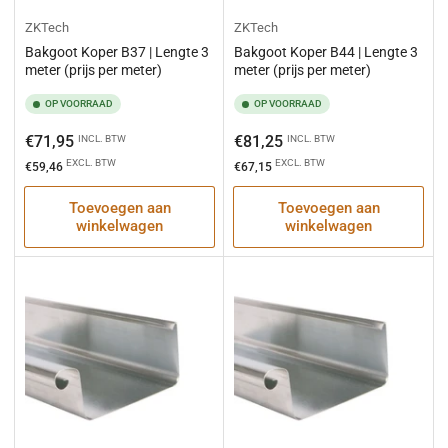
ZKTech
ZKTech
Bakgoot Koper B37 | Lengte 3
Bakgoot Koper B44 | Lengte 3
meter (prijs per meter)
meter (prijs per meter)
OP VOORRAAD
OP VOORRAAD
Normale
Normale
€71,95
€81,25
INCL. BTW
INCL. BTW
prijs
prijs
EXCL. BTW
EXCL. BTW
€59,46
€67,15
Toevoegen aan
Toevoegen aan
winkelwagen
winkelwagen