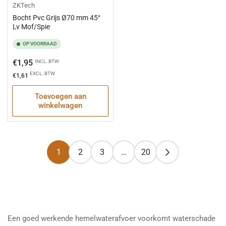
ZKTech
Bocht Pvc Grijs Ø70 mm 45°
Lv Mof/Spie
OP VOORRAAD
Normale
€1,95
INCL. BTW
prijs
EXCL. BTW
€1,61
Toevoegen aan
winkelwagen
1
2
3
…
20
Een goed werkende hemelwaterafvoer voorkomt waterschade