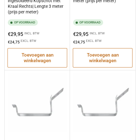
ingesoldeerd Kopschot met
meter (prijs per meter)
Kraal Rechts| Lengte 3 meter
(prijs per meter)
OP VOORRAAD
OP VOORRAAD
Normale
Normale
€29,95
€29,95
INCL. BTW
INCL. BTW
prijs
prijs
EXCL. BTW
EXCL. BTW
€24,75
€24,75
Toevoegen aan
Toevoegen aan
winkelwagen
winkelwagen