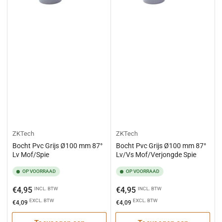
ZKTech
ZKTech
Bocht Pvc Grijs Ø100 mm 87°
Bocht Pvc Grijs Ø100 mm 87°
Lv Mof/Spie
Lv/Vs Mof/Verjongde Spie
OP VOORRAAD
OP VOORRAAD
Normale
Normale
€4,95
€4,95
INCL. BTW
INCL. BTW
prijs
prijs
EXCL. BTW
EXCL. BTW
€4,09
€4,09