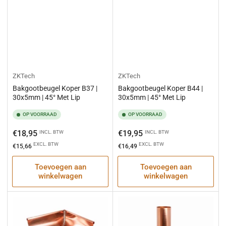
ZKTech
ZKTech
Bakgootbeugel Koper B37 |
Bakgootbeugel Koper B44 |
30x5mm | 45° Met Lip
30x5mm | 45° Met Lip
OP VOORRAAD
OP VOORRAAD
Normale
Normale
€18,95
€19,95
INCL. BTW
INCL. BTW
prijs
prijs
EXCL. BTW
EXCL. BTW
€15,66
€16,49
Toevoegen aan
Toevoegen aan
winkelwagen
winkelwagen