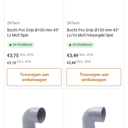
ZKTech
ZKTech
Bocht Pvc Grijs Ø100 mm 45°
Bocht Pvc Grijs Ø100 mm 45°
Lv Mof/Spie
Lv/Vs Mof/Verjongde Spie
OP VOORRAAD
OP VOORRAAD
Normale
Normale
€3,75
€3,49
INCL. BTW
INCL. BTW
prijs
prijs
EXCL. BTW
EXCL. BTW
€3,10
€2,88
Toevoegen aan
Toevoegen aan
winkelwagen
winkelwagen