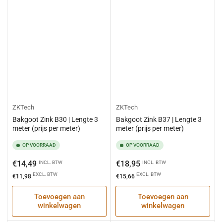
ZKTech
ZKTech
Bakgoot Zink B30 | Lengte 3
Bakgoot Zink B37 | Lengte 3
meter (prijs per meter)
meter (prijs per meter)
OP VOORRAAD
OP VOORRAAD
Normale
Normale
€14,49
€18,95
INCL. BTW
INCL. BTW
prijs
prijs
EXCL. BTW
EXCL. BTW
€11,98
€15,66
Toevoegen aan
Toevoegen aan
winkelwagen
winkelwagen