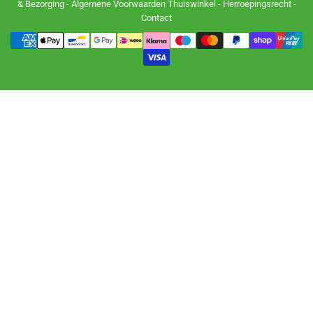
& Bezorging
-
Algemene Voorwaarden Thuiswinkel
-
Herroepingsrecht
-
Contact
Betalingsmethoden