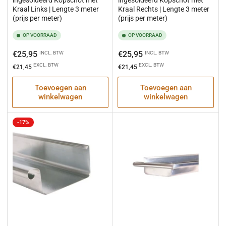
ingesoldeerd Kopschot met
ingesoldeerd Kopschot met
Kraal Links | Lengte 3 meter
Kraal Rechts | Lengte 3 meter
(prijs per meter)
(prijs per meter)
OP VOORRAAD
OP VOORRAAD
Normale
Normale
€25,95
€25,95
INCL. BTW
INCL. BTW
prijs
prijs
EXCL. BTW
EXCL. BTW
€21,45
€21,45
Toevoegen aan
Toevoegen aan
winkelwagen
winkelwagen
-17%