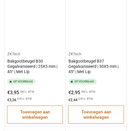
ZKTech
ZKTech
Bakgootbeugel B30
Bakgootbeugel B37
Gegalvaniseerd | 25X5 mm |
Gegalvaniseerd | 30X5 mm |
45° | Met Lip
45° | Met Lip
OP VOORRAAD
OP VOORRAAD
Normale
Normale
€3,95
€2,95
INCL. BTW
INCL. BTW
prijs
prijs
EXCL. BTW
EXCL. BTW
€3,26
€2,44
Toevoegen aan
Toevoegen aan
winkelwagen
winkelwagen