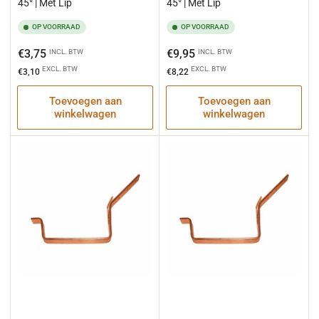
45° | Met Lip
45° | Met Lip
OP VOORRAAD
OP VOORRAAD
Normale
Normale
€3,75
€9,95
INCL. BTW
INCL. BTW
prijs
prijs
EXCL. BTW
EXCL. BTW
€3,10
€8,22
Toevoegen aan
Toevoegen aan
winkelwagen
winkelwagen