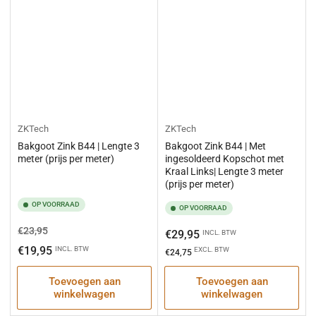
ZKTech
ZKTech
Bakgoot Zink B44 | Lengte 3
Bakgoot Zink B44 | Met
meter (prijs per meter)
ingesoldeerd Kopschot met
Kraal Links| Lengte 3 meter
(prijs per meter)
OP VOORRAAD
OP VOORRAAD
Normale
Aanbiedingsprijs
€23,95
Normale
€29,95
INCL. BTW
prijs
€19,95
prijs
INCL. BTW
EXCL. BTW
€24,75
Toevoegen aan
Toevoegen aan
winkelwagen
winkelwagen