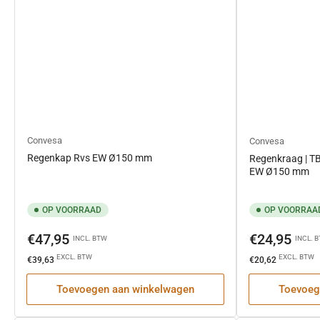
Convesa
Convesa
Regenkap Rvs EW Ø150 mm
Regenkraag | 
EW Ø150 mm
OP VOORRAAD
OP VOORRAA
Normale
Normale
€47,95
€24,95
INCL. BTW
INCL. 
prijs
prijs
EXCL. BTW
EXCL. BTW
€39,63
€20,62
Toevoegen aan winkelwagen
Toevoeg