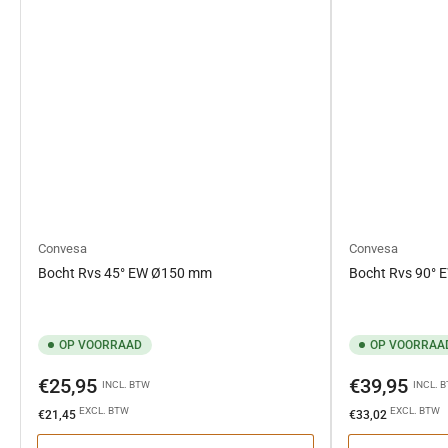
Convesa
Convesa
Bocht Rvs 45° EW Ø150 mm
Bocht Rvs 90°
OP VOORRAAD
OP VOORRAA
Normale
Normale
€25,95
€39,95
INCL. BTW
INCL. 
prijs
prijs
EXCL. BTW
EXCL. BTW
€21,45
€33,02