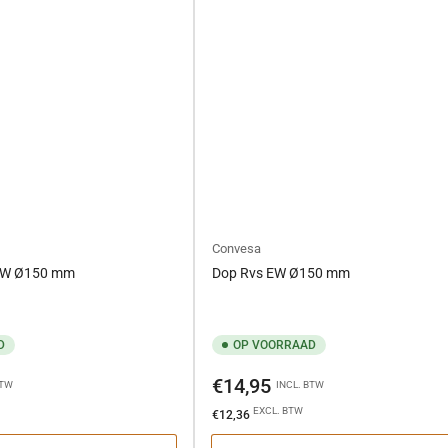
Convesa
 EW Ø150 mm
Dop Rvs EW Ø150 mm
D
OP VOORRAAD
Normale
€14,95
BTW
INCL. BTW
prijs
EXCL. BTW
€12,36