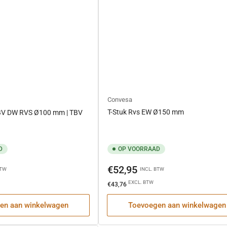
Convesa
T-Stuk Rvs EW Ø150 mm
TBV DW RVS Ø100 mm | TBV
D
OP VOORRAAD
Normale
€52,95
BTW
INCL. BTW
prijs
EXCL. BTW
€43,76
en aan winkelwagen
Toevoegen aan winkelwagen