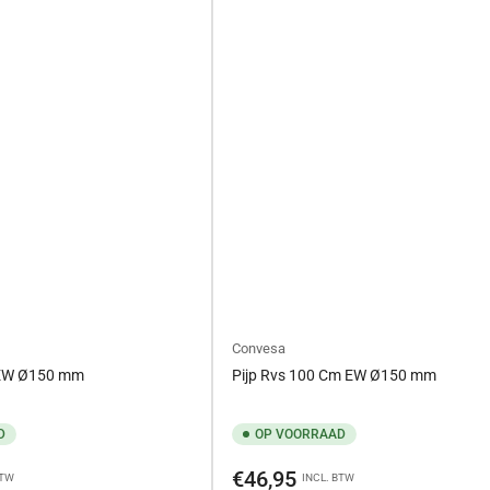
Convesa
 EW Ø150 mm
Pijp Rvs 100 Cm EW Ø150 mm
D
OP VOORRAAD
Normale
€46,95
BTW
INCL. BTW