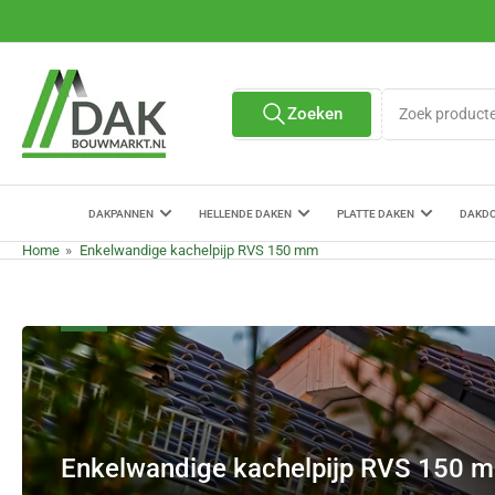
Ga
naar
de
content
Zoek
Zoeken
Alle verkopers
producten
DAKPANNEN
HELLENDE DAKEN
PLATTE DAKEN
DAKD
Home
»
Enkelwandige kachelpijp RVS 150 mm
Enkelwandige kachelpijp RVS 150 