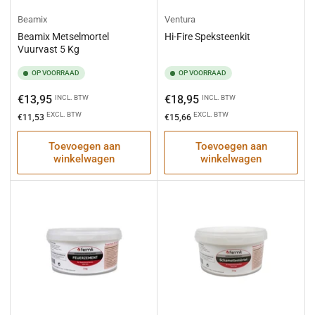
Beamix
Ventura
Beamix Metselmortel
Hi-Fire Speksteenkit
Vuurvast 5 Kg
OP VOORRAAD
OP VOORRAAD
Normale
Normale
€13,95
€18,95
INCL. BTW
INCL. BTW
prijs
prijs
EXCL. BTW
EXCL. BTW
€11,53
€15,66
Toevoegen aan
Toevoegen aan
winkelwagen
winkelwagen