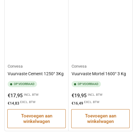
Convesa
Convesa
Vuurvaste Cement 1250° 3Kg
Vuurvaste Mortel 1600° 3 Kg
OP VOORRAAD
OP VOORRAAD
Normale
Normale
€17,95
€19,95
INCL. BTW
INCL. BTW
prijs
prijs
EXCL. BTW
EXCL. BTW
€14,83
€16,49
Toevoegen aan
Toevoegen aan
winkelwagen
winkelwagen