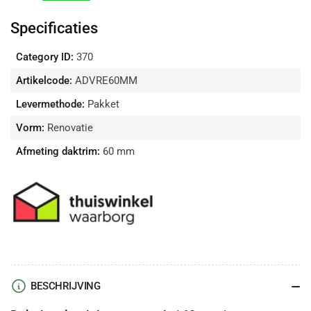
Verbindingsstuk
Verbindingsstuk
verlagen
verhogen
Specificaties
Category ID:
370
Artikelcode:
ADVRE60MM
Levermethode:
Pakket
Vorm:
Renovatie
Afmeting daktrim:
60 mm
BESCHRIJVING