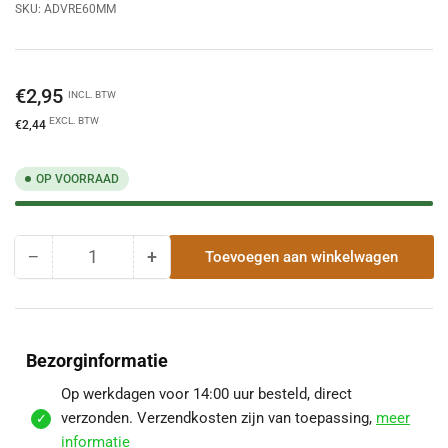
SKU:
ADVRE60MM
Normale
€2,95
INCL. BTW
prijs
EXCL. BTW
€2,44
OP VOORRAAD
−
+
Toevoegen aan winkelwagen
Hoeveelheid
Hoeveelheid
Hoeveelheid
voor
voor
Daktrim
Daktrim
Aluminium
Aluminium
Renovatie
Renovatie
Bezorginformatie
|
|
60
60
Op werkdagen voor 14:00 uur besteld, direct
mm
mm
verzonden. Verzendkosten zijn van toepassing,
meer
|
|
informatie