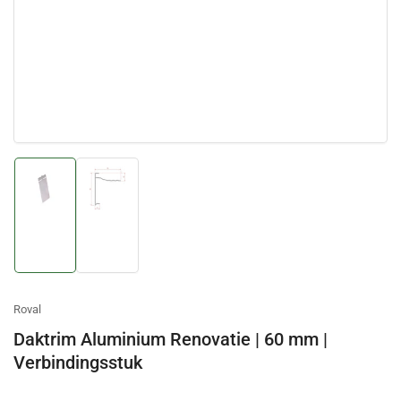
Afbeelding
Afbeelding
laden
laden
1
2
in
in
galerijweergave
galerijweergave
Roval
Daktrim Aluminium Renovatie | 60 mm |
Verbindingsstuk