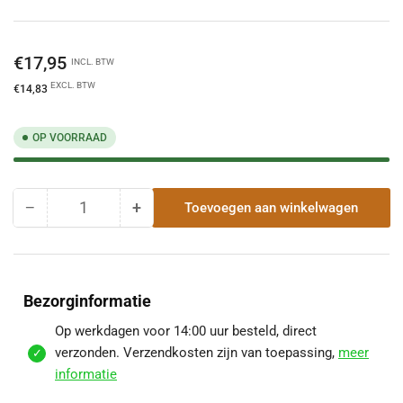
Normale
€17,95
INCL. BTW
prijs
EXCL. BTW
€14,83
OP VOORRAAD
−
+
Toevoegen aan winkelwagen
Hoeveelheid
Hoeveelheid
Hoeveelheid
voor
voor
Koperen
Koperen
Bocht
Bocht
72°
72°
Bezorginformatie
|
|
Ø100
Ø100
Op werkdagen voor 14:00 uur besteld, direct
mm
mm
verzonden. Verzendkosten zijn van toepassing,
meer
verlagen
verhogen
informatie