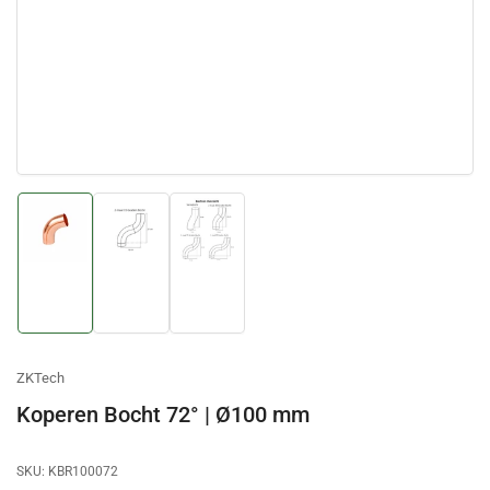
Afbeelding
Afbeelding
Afbeelding
laden
laden
laden
1
2
3
in
in
in
galerijweergave
galerijweergave
galerijweergave
ZKTech
Koperen Bocht 72° | Ø100 mm
SKU:
KBR100072