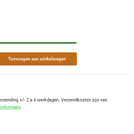
Toevoegen aan winkelwagen
veelheid
r
amic
auw
smoord
fronde
inkepervorst
Verzending +/- 2 a 6 werkdagen. Verzendkosten zijn van
io
informatie
5mm
hogen