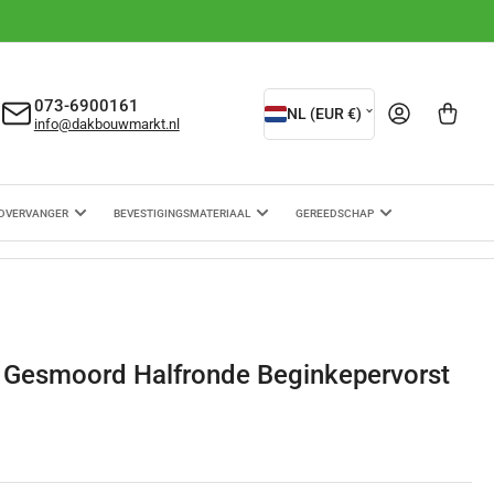
L
073-6900161
Aanmelden
Mini-winkelwagen ope
NL (EUR €)
info@dakbouwmarkt.nl
a
n
d
DVERVANGER
BEVESTIGINGSMATERIAAL
GEREEDSCHAP
/
r
e
g
 Gesmoord Halfronde Beginkepervorst
i
o