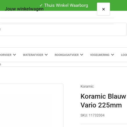
✓ Thuis Winkel Waarborg
×
Jouw winkelwagen
Je winkelwagen is leeg
OORVOER
WATERAFVOER
ROOKGASAFVOER
VOGELWERING
LOO
m
Koramic
Koramic Blauw
Vario 225mm
SKU:
11732004