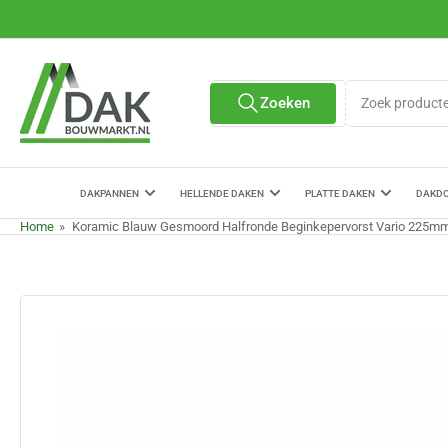
Ga
naar
de
content
Zoek
Zoeken
Alle verkopers
producten
DAKPANNEN
HELLENDE DAKEN
PLATTE DAKEN
DAKD
Home
»
Koramic Blauw Gesmoord Halfronde Beginkepervorst Vario 225m
Ga
naar
de
productinformatie