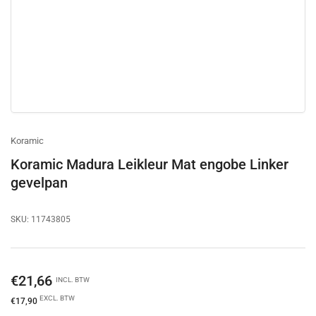
Koramic
Koramic Madura Leikleur Mat engobe Linker
gevelpan
SKU:
11743805
Normale
€21,66
INCL. BTW
prijs
EXCL. BTW
€17,90