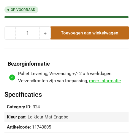
OP VOORRAAD
−
+
Toevoegen aan winkelwagen
Hoeveelheid
Hoeveelheid
Hoeveelheid
voor
voor
Koramic
Koramic
Madura
Madura
Leikleur
Leikleur
Bezorginformatie
Mat
Mat
engobe
engobe
Pallet Levering, Verzending +/- 2 a 6 werkdagen.
Linker
Linker
Verzendkosten zijn van toepassing,
meer informatie
gevelpan
gevelpan
verlagen
verhogen
Specificaties
Category ID:
324
Kleur pan:
Leikleur Mat Engobe
Artikelcode:
11743805