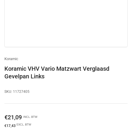
Koramic
Koramic VHV Vario Matzwart Verglaasd
Gevelpan Links
SKU:
11727405
Normale
€21,09
INCL. BTW
prijs
EXCL. BTW
€17,43