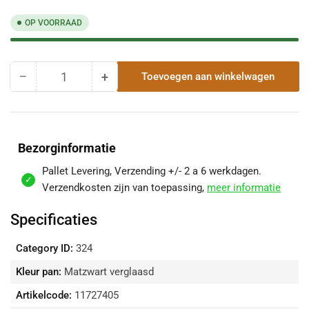
OP VOORRAAD
−
+
Toevoegen aan winkelwagen
Hoeveelheid
Hoeveelheid
Hoeveelheid
voor
voor
Koramic
Koramic
VHV
VHV
Vario
Vario
Bezorginformatie
Matzwart
Matzwart
Verglaasd
Verglaasd
Pallet Levering, Verzending +/- 2 a 6 werkdagen.
Gevelpan
Gevelpan
Verzendkosten zijn van toepassing,
meer informatie
Links
Links
verlagen
verhogen
Specificaties
Category ID:
324
Kleur pan:
Matzwart verglaasd
Artikelcode:
11727405