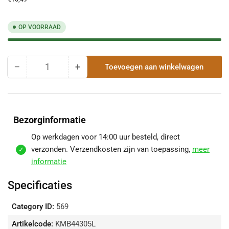
OP VOORRAAD
−
+
Toevoegen aan winkelwagen
Hoeveelheid
Hoeveelheid
Hoeveelheid
voor
voor
Mastgootbeugel
Mastgootbeugel
Koper
Koper
M44
M44
Bezorginformatie
|
|
30X5
30X5
Op werkdagen voor 14:00 uur besteld, direct
mm
mm
verzonden. Verzendkosten zijn van toepassing,
meer
|
|
informatie
45°
45°
Met
Met
Specificaties
Lip
Lip
verlagen
verhogen
Category ID:
569
Artikelcode:
KMB44305L