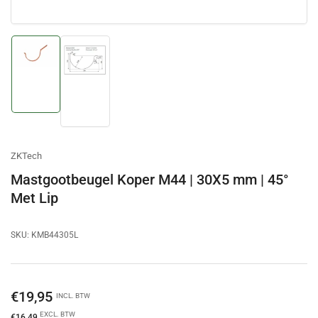
Afbeelding
Afbeelding
laden
laden
1
2
in
in
galerijweergave
galerijweergave
ZKTech
Mastgootbeugel Koper M44 | 30X5 mm | 45°
Met Lip
SKU:
KMB44305L
Normale
€19,95
INCL. BTW
prijs
EXCL. BTW
€16,49