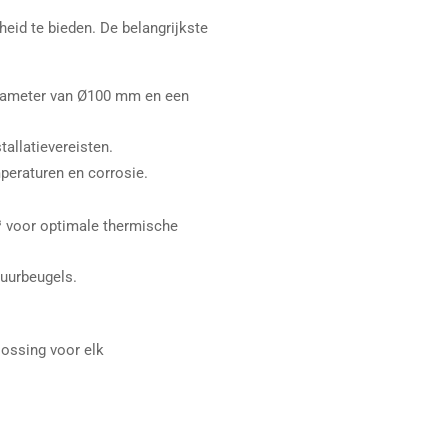
eid te bieden. De belangrijkste
iameter van Ø100 mm en een
tallatievereisten.
peraturen en corrosie.
³ voor optimale thermische
uurbeugels.
lossing voor elk