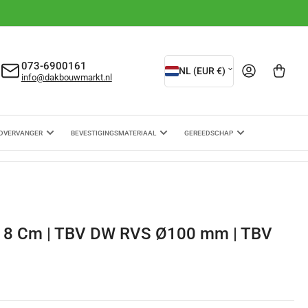
L
073-6900161
Aanmelden
Mini-winkelwagen ope
NL (EUR €)
info@dakbouwmarkt.nl
a
n
d
DVERVANGER
BEVESTIGINGSMATERIAAL
GEREEDSCHAP
/
r
e
g
18 Cm | TBV DW RVS Ø100 mm | TBV
i
o