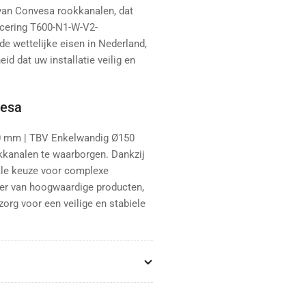
van Convesa rookkanalen, dat
icering T600-N1-W-V2-
de wettelijke eisen in Nederland,
id dat uw installatie veilig en
vesa
0 mm | TBV Enkelwandig Ø150
kanalen te waarborgen. Dankzij
eale keuze voor complexe
teer van hoogwaardige producten,
org voor een veilige en stabiele