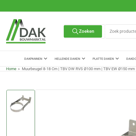
Ga
naar
de
content
Zoek
Zoeken
Alle verkopers
producten
DAKPANNEN
HELLENDE DAKEN
PLATTE DAKEN
DAKD
Home
»
Muurbeugel 8-18 Cm | TBV DW RVS Ø100 mm | TBV EW Ø150 mm
Ga
naar
de
productinformatie
Afbeelding
laden
1
in