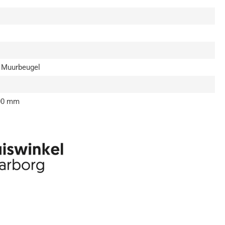
V
50
m
hogen
Muurbeugel
0 mm