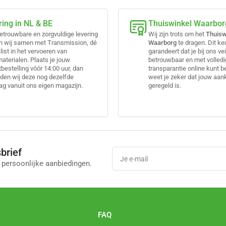
ring in NL & BE
Thuiswinkel Waarbor
etrouwbare en zorgvuldige levering
Wij zijn trots om het
Thuisw
n wij samen met Transmission, dé
Waarborg
te dragen. Dit k
list in het vervoeren van
garandeert dat je bij ons vei
terialen. Plaats je jouw
betrouwbaar en met volled
bestelling vóór 14:00 uur, dan
transparantie online kunt b
den wij deze nog dezelfde
weet je zeker dat jouw aa
g vanuit ons eigen magazijn.
geregeld is.
brief
Je
e-
 persoonlijke aanbiedingen.
mail
l
FAQ