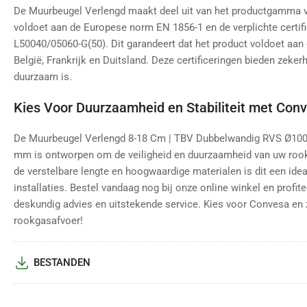
De Muurbeugel Verlengd maakt deel uit van het productgamma 
voldoet aan de Europese norm EN 1856-1 en de verplichte certif
L50040/05060-G(50). Dit garandeert dat het product voldoet aan 
België, Frankrijk en Duitsland. Deze certificeringen bieden zekerhe
duurzaam is.
Kies Voor Duurzaamheid en Stabiliteit met Con
De Muurbeugel Verlengd 8-18 Cm | TBV Dubbelwandig RVS Ø10
mm is ontworpen om de veiligheid en duurzaamheid van uw rook
de verstelbare lengte en hoogwaardige materialen is dit een id
installaties. Bestel vandaag nog bij onze online winkel en profi
deskundig advies en uitstekende service. Kies voor Convesa en z
rookgasafvoer!
BESTANDEN