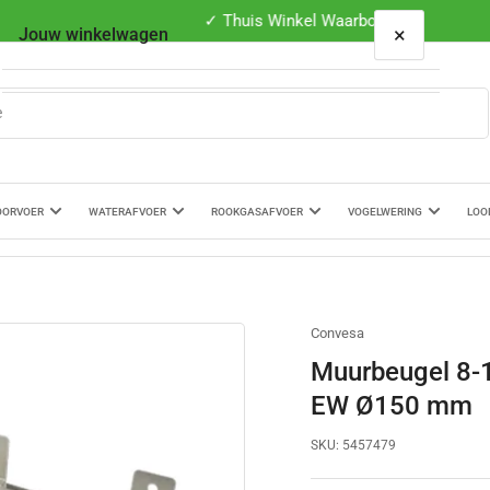
✓ Thuis Winkel Waarborg
×
Jouw winkelwagen
Je winkelwagen is leeg
OORVOER
WATERAFVOER
ROOKGASAFVOER
VOGELWERING
LOO
Convesa
Muurbeugel 8-
EW Ø150 mm
SKU:
5457479