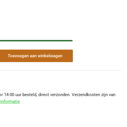
Toevoegen aan winkelwagen
veelheid
r
urbeugel
 14:00 uur besteld, direct verzonden. Verzendkosten zijn van
V
informatie
S
00
m