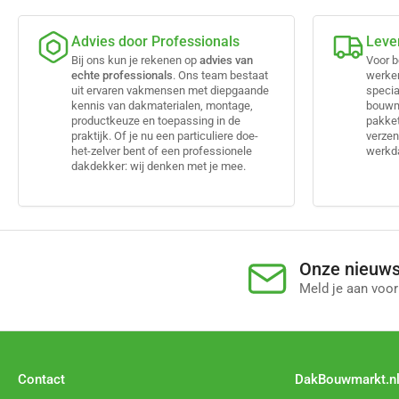
Advies door Professionals
Leve
Bij ons kun je rekenen op
advies van
Voor b
echte professionals
. Ons team bestaat
werke
uit ervaren vakmensen met diepgaande
specia
kennis van dakmaterialen, montage,
bouwma
productkeuze en toepassing in de
pakket
praktijk. Of je nu een particuliere doe-
verzen
het-zelver bent of een professionele
werkda
dakdekker: wij denken met je mee.
Onze nieuws
Meld je aan voor
Contact
DakBouwmarkt.n