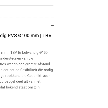
ndig RVS Ø100 mm | TBV
0 mm | TBV Enkelwandig Ø150
 ondersteunen van uw
ies waarin een grotere afstand
iedt het de flexibiliteit die nodig
dige rookkanalen. Geschikt voor
urbeugel deel uit van het
at bekend staat om zijn