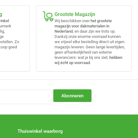
g
Grootste Magazijn
inkel
Wij beschikken over
het grootste
eurmerk
magazijn voor dakmaterialen in
lig,
Nederland
, en daar zijn we trots op.
ige
Dankzij onze enorme voorraad kunnen
estellen. Zo
we vrijwel elke bestelling direct uit eigen
nkoop goed
magazijn leveren. Geen lange levertijden,
geen afhankelijkheid van externe
leveranciers: wat je bij ons ziet,
hebben
wij écht op voorraad
.
Abonneren
Thuiswinkel waarborg