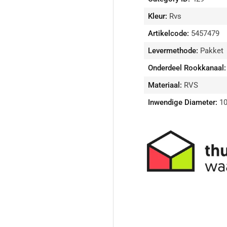
|
|
TBV
TB
Kleur:
Rvs
EW
EW
Artikelcode:
5457479
Ø150
Ø1
mm
m
Levermethode:
Pakket
verlagen
ver
Onderdeel Rookkanaal:
Materiaal:
RVS
Inwendige Diameter:
10