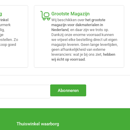
g
Grootste Magazijn
inkel
Wij beschikken over
het grootste
eurmerk
magazijn voor dakmaterialen in
lig,
Nederland
, en daar zijn we trots op.
ige
Dankzij onze enorme voorraad kunnen
estellen. Zo
we vrijwel elke bestelling direct uit eigen
nkoop goed
magazijn leveren. Geen lange levertijden,
geen afhankelijkheid van externe
leveranciers: wat je bij ons ziet,
hebben
wij écht op voorraad
.
Abonneren
Thuiswinkel waarborg