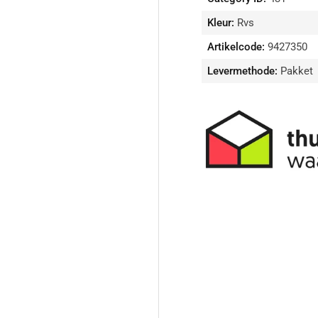
Ø150
Ø1
mm
m
Kleur:
Rvs
verlagen
ver
Artikelcode:
9427350
Levermethode:
Pakket