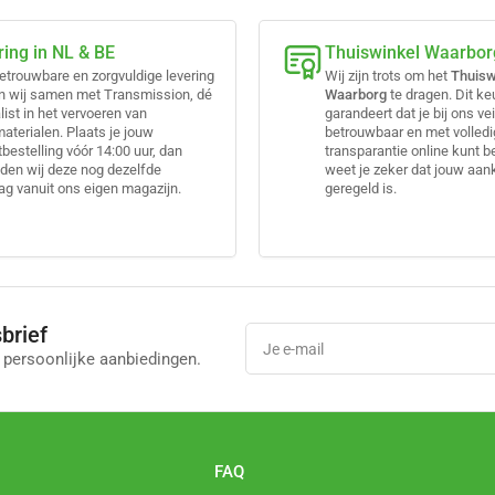
ring in NL & BE
Thuiswinkel Waarbor
etrouwbare en zorgvuldige levering
Wij zijn trots om het
Thuisw
n wij samen met Transmission, dé
Waarborg
te dragen. Dit k
list in het vervoeren van
garandeert dat je bij ons vei
terialen. Plaats je jouw
betrouwbaar en met volled
bestelling vóór 14:00 uur, dan
transparantie online kunt b
den wij deze nog dezelfde
weet je zeker dat jouw aa
g vanuit ons eigen magazijn.
geregeld is.
brief
Je
e-
 persoonlijke aanbiedingen.
mail
l
FAQ