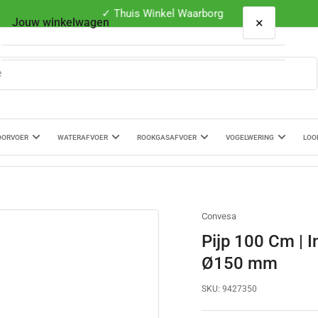
✓ Thuis Winkel Waarborg
×
Jouw winkelwagen
Je winkelwagen is leeg
OORVOER
WATERAFVOER
ROOKGASAFVOER
VOGELWERING
LOO
Convesa
Pijp 100 Cm | 
Ø150 mm
SKU:
9427350