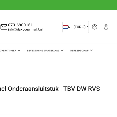
L
073-6900161
Aanmelden
Mini-winkelwagen ope
NL (EUR €)
info@dakbouwmarkt.nl
a
n
d
DVERVANGER
BEVESTIGINGSMATERIAAL
GEREEDSCHAP
/
r
e
g
Incl Onderaansluitstuk | TBV DW RVS
i
o