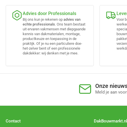
Advies door Professionals
Leve
Bij ons kun je rekenen op
advies van
Voor b
echte professionals
. Ons team bestaat
werke
uit ervaren vakmensen met diepgaande
specia
kennis van dakmaterialen, montage,
bouwma
productkeuze en toepassing in de
pakket
praktijk. Of je nu een particuliere doe-
verzen
het-zelver bent of een professionele
werkda
dakdekker: wij denken met je mee.
Onze nieuws
Meld je aan voor
Contact
DakBouwmarkt.n