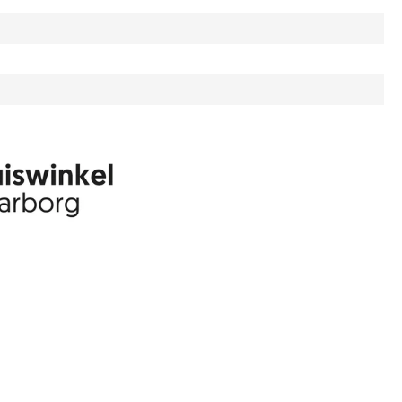
50
m
hogen