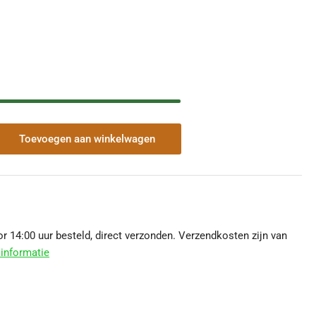
Toevoegen aan winkelwagen
veelheid
r
p
0
l
 14:00 uur besteld, direct verzonden. Verzendkosten zijn van
eraansluitstuk
informatie
V
S