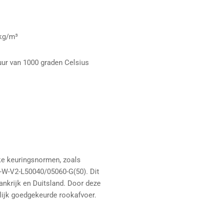
 kg/m³
uur van 1000 graden Celsius
jke keuringsnormen, zoals
1-W-V2-L50040/05060-G(50). Dit
ankrijk en Duitsland. Door deze
elijk goedgekeurde rookafvoer.