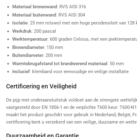
Materiaal binnenwand
: RVS AISI 316
Materiaal buitenwand
: RVS AISI 304
Isolatie
: 25 mm rotswol met een hoge persdensiteit van 128
Werkdruk
: 200 pascal
Werktemperatuur
: 600 graden Celsius, met een piektemperat
Binnendiameter
: 150 mm
Buitendiameter
: 200 mm
Warmtebrugafstand tot brandwerend materiaal
: 50 mm
Inclusief
: klemband voor eenvoudige en veilige installatie
Certificering en Veiligheid
De pijp met onderaansluitstuk voldoet aan de strengste wetteli
vastgesteld door EN 1856-1 en de verplichte T600 keur: T600-N
maakt het product geschikt voor gebruik in Nederland, België, Fr
certificering bent u verzekerd van een veilige, duurzame en wett
Duurzaamheid en Garantie