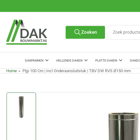
Ga
naar
de
content
Zoek
Zoeken
Alle verkopers
producten
DAKPANNEN
HELLENDE DAKEN
PLATTE DAKEN
DAKD
Home
»
Pijp 100 Cm | Incl Onderaansluitstuk | TBV DW RVS Ø150 mm
Ga
naar
de
productinformatie
Afbeelding
laden
1
in