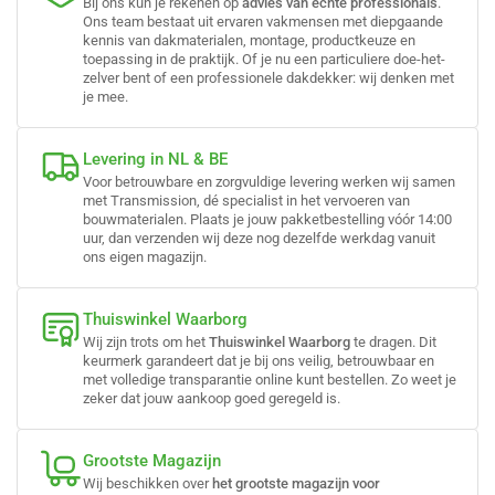
Bij ons kun je rekenen op
advies van echte professionals
.
Ons team bestaat uit ervaren vakmensen met diepgaande
kennis van dakmaterialen, montage, productkeuze en
toepassing in de praktijk. Of je nu een particuliere doe-het-
zelver bent of een professionele dakdekker: wij denken met
je mee.
Levering in NL & BE
Voor betrouwbare en zorgvuldige levering werken wij samen
met Transmission, dé specialist in het vervoeren van
bouwmaterialen. Plaats je jouw pakketbestelling vóór 14:00
uur, dan verzenden wij deze nog dezelfde werkdag vanuit
ons eigen magazijn.
Thuiswinkel Waarborg
Wij zijn trots om het
Thuiswinkel Waarborg
te dragen. Dit
keurmerk garandeert dat je bij ons veilig, betrouwbaar en
met volledige transparantie online kunt bestellen. Zo weet je
zeker dat jouw aankoop goed geregeld is.
Grootste Magazijn
Wij beschikken over
het grootste magazijn voor