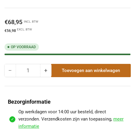
Normale
€68,95
INCL. BTW
prijs
EXCL. BTW
€56,98
OP VOORRAAD
−
+
Toevoegen aan winkelwagen
Hoeveelheid
Hoeveelheid
Hoeveelheid
voor
voor
Pijp
Pijp
25
25
Cm
Cm
Bezorginformatie
|
|
TBV
TBV
Op werkdagen voor 14:00 uur besteld, direct
Dubbelwandig
Dubbelwandig
verzonden. Verzendkosten zijn van toepassing,
meer
RVS
RVS
informatie
Ø175
Ø175