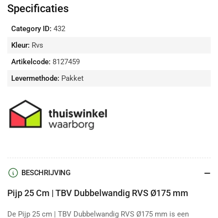
mm
mm
Specificaties
verlagen
verhogen
Category ID:
432
Kleur:
Rvs
Artikelcode:
8127459
Levermethode:
Pakket
BESCHRIJVING
Pijp 25 Cm | TBV Dubbelwandig RVS Ø175 mm
De Pijp 25 cm | TBV Dubbelwandig RVS Ø175 mm is een