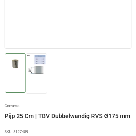
Afbeelding
Afbeelding
laden
laden
1
2
in
in
galerijweergave
galerijweergave
Convesa
Pijp 25 Cm | TBV Dubbelwandig RVS Ø175 mm
SKU:
8127459