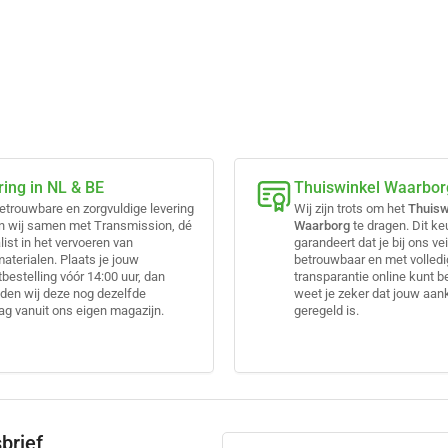
ring in NL & BE
Thuiswinkel Waarbor
etrouwbare en zorgvuldige levering
Wij zijn trots om het
Thuisw
n wij samen met Transmission, dé
Waarborg
te dragen. Dit k
list in het vervoeren van
garandeert dat je bij ons vei
terialen. Plaats je jouw
betrouwbaar en met volled
bestelling vóór 14:00 uur, dan
transparantie online kunt b
den wij deze nog dezelfde
weet je zeker dat jouw aa
g vanuit ons eigen magazijn.
geregeld is.
brief
Je