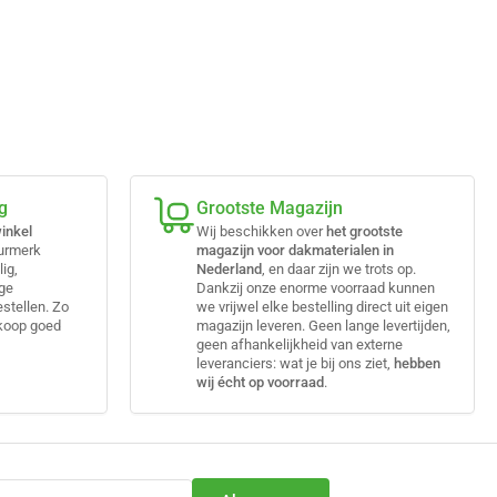
g
Grootste Magazijn
inkel
Wij beschikken over
het grootste
eurmerk
magazijn voor dakmaterialen in
lig,
Nederland
, en daar zijn we trots op.
ige
Dankzij onze enorme voorraad kunnen
estellen. Zo
we vrijwel elke bestelling direct uit eigen
nkoop goed
magazijn leveren. Geen lange levertijden,
geen afhankelijkheid van externe
leveranciers: wat je bij ons ziet,
hebben
wij écht op voorraad
.