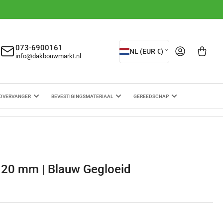
L
073-6900161
Aanmelden
Mini-winkelwagen ope
NL (EUR €)
info@dakbouwmarkt.nl
a
n
d
DVERVANGER
BEVESTIGINGSMATERIAAL
GEREEDSCHAP
/
r
e
g
120 mm | Blauw Gegloeid
i
o