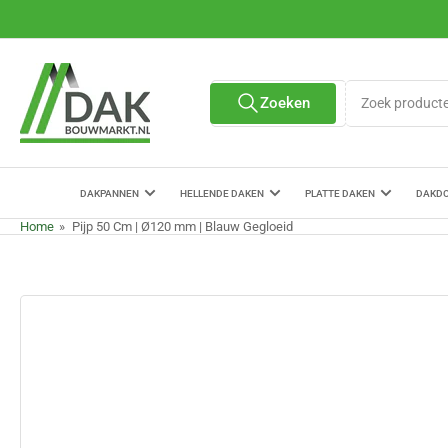
Ga
naar
de
content
Zoek
Zoeken
Alle verkopers
producten
DAKPANNEN
HELLENDE DAKEN
PLATTE DAKEN
DAKD
Home
»
Pijp 50 Cm | Ø120 mm | Blauw Gegloeid
Ga
naar
de
productinformatie