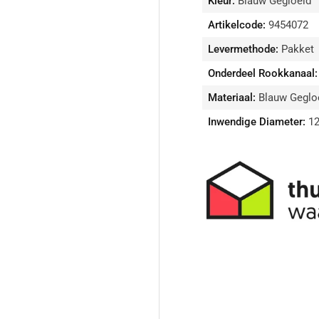
Kleur:
Blauw Gegloeid
Artikelcode:
9454072
Levermethode:
Pakket
Onderdeel Rookkanaal:
Materiaal:
Blauw Gegloe
Inwendige Diameter:
12