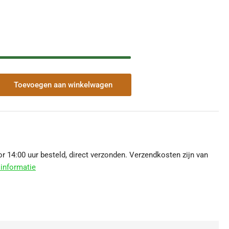
Toevoegen aan winkelwagen
veelheid
r
p
20
 14:00 uur besteld, direct verzonden. Verzendkosten zijn van
m
informatie
auw
loeid
hogen