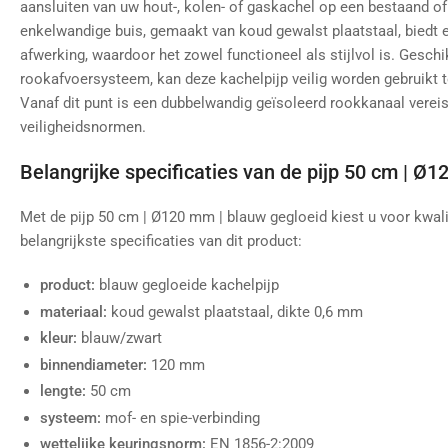
aansluiten van uw hout-, kolen- of gaskachel op een bestaand 
enkelwandige buis, gemaakt van koud gewalst plaatstaal, biedt 
afwerking, waardoor het zowel functioneel als stijlvol is. Gesch
rookafvoersysteem, kan deze kachelpijp veilig worden gebruikt 
Vanaf dit punt is een dubbelwandig geïsoleerd rookkanaal vereis
veiligheidsnormen.
Belangrijke specificaties van de pijp 50 cm | Ø
Met de pijp 50 cm | Ø120 mm | blauw gegloeid kiest u voor kwali
belangrijkste specificaties van dit product:
product:
blauw gegloeide kachelpijp
materiaal:
koud gewalst plaatstaal, dikte 0,6 mm
kleur:
blauw/zwart
binnendiameter:
120 mm
lengte:
50 cm
systeem:
mof- en spie-verbinding
wettelijke keuringsnorm:
EN 1856-2:2009