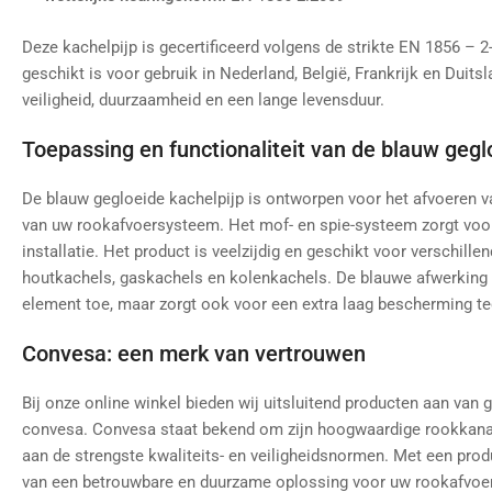
Deze kachelpijp is gecertificeerd volgens de strikte EN 1856 – 
geschikt is voor gebruik in Nederland, België, Frankrijk en Duitsl
veiligheid, duurzaamheid en een lange levensduur.
Toepassing en functionaliteit van de blauw gegl
De blauw gegloeide kachelpijp is ontworpen voor het afvoeren v
van uw rookafvoersysteem. Het mof- en spie-systeem zorgt voor
installatie. Het product is veelzijdig en geschikt voor verschill
houtkachels, gaskachels en kolenkachels. De blauwe afwerking v
element toe, maar zorgt ook voor een extra laag bescherming teg
Convesa: een merk van vertrouwen
Bij onze online winkel bieden wij uitsluitend producten aan v
convesa. Convesa staat bekend om zijn hoogwaardige rookkanal
aan de strengste kwaliteits- en veiligheidsnormen. Met een pro
van een betrouwbare en duurzame oplossing voor uw rookafvoer. 