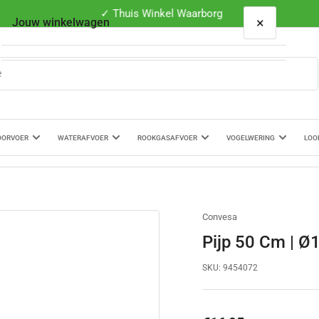
✓ Thuis Winkel Waarborg
×
Jouw winkelwagen
Je winkelwagen is leeg
OORVOER
WATERAFVOER
ROOKGASAFVOER
VOGELWERING
LOO
Convesa
Pijp 50 Cm | Ø
SKU:
9454072