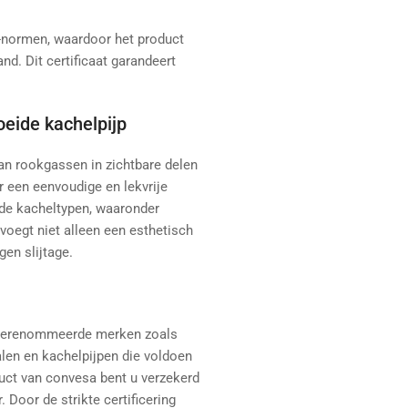
2-normen, waardoor het product
and. Dit certificaat garandeert
oeide kachelpijp
an rookgassen in zichtbare delen
 een eenvoudige en lekvrije
ende kacheltypen, waaronder
oegt niet alleen een esthetisch
en slijtage.
an gerenommeerde merken zoals
en en kachelpijpen die voldoen
duct van convesa bent u verzekerd
Door de strikte certificering