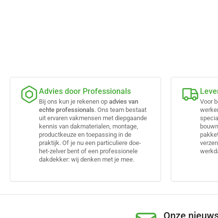
Advies door Professionals
Leve
Bij ons kun je rekenen op
advies van
Voor b
echte professionals
. Ons team bestaat
werke
uit ervaren vakmensen met diepgaande
specia
kennis van dakmaterialen, montage,
bouwma
productkeuze en toepassing in de
pakket
praktijk. Of je nu een particuliere doe-
verzen
het-zelver bent of een professionele
werkda
dakdekker: wij denken met je mee.
Onze nieuws