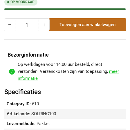
OP VOORRAAD
−
+
Toevoegen aan winkelwagen
Hoeveelheid
Hoeveelheid
Hoeveelheid
voor
voor
Rubberen
Rubberen
Manchet
Manchet
Ø100
Ø100
Bezorginformatie
mm
mm
Stalo
Stalo
Op werkdagen voor 14:00 uur besteld, direct
Ondereind
Ondereind
verzonden. Verzendkosten zijn van toepassing,
meer
verlagen
verhogen
informatie
Specificaties
Category ID:
610
Artikelcode:
SOLRING100
Levermethode:
Pakket