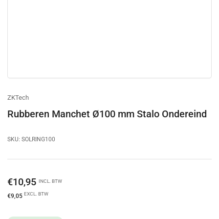
ZKTech
Rubberen Manchet Ø100 mm Stalo Ondereind
SKU:
SOLRING100
Normale
€10,95
INCL. BTW
prijs
EXCL. BTW
€9,05