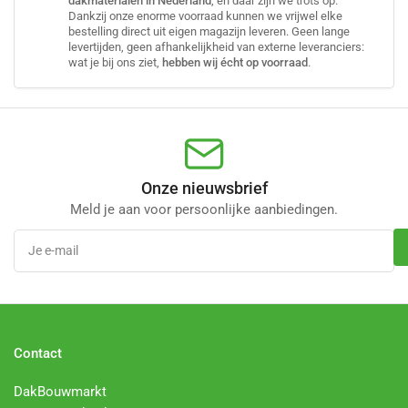
dakmaterialen in Nederland
, en daar zijn we trots op.
Dankzij onze enorme voorraad kunnen we vrijwel elke
bestelling direct uit eigen magazijn leveren. Geen lange
levertijden, geen afhankelijkheid van externe leveranciers:
wat je bij ons ziet,
hebben wij écht op voorraad
.
Onze nieuwsbrief
Meld je aan voor persoonlijke aanbiedingen.
Je
e-
mail
Contact
DakBouwmarkt