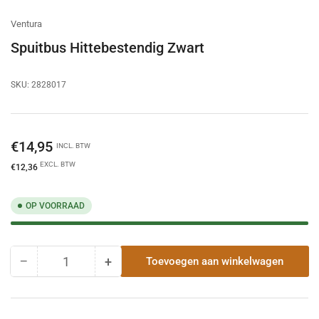
Ventura
Spuitbus Hittebestendig Zwart
SKU:
2828017
Normale
€14,95
INCL. BTW
prijs
EXCL. BTW
€12,36
OP VOORRAAD
−
+
Toevoegen aan winkelwagen
Hoeveelheid
Hoeveelheid
Hoeveelheid
voor
voor
Spuitbus
Spuitbus
Hittebestendig
Hittebestendig