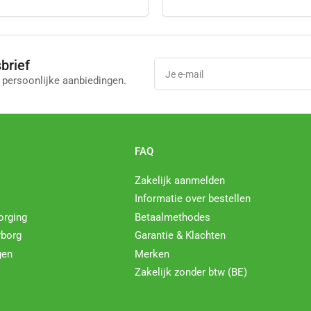
brief
Je
e-
 persoonlijke aanbiedingen.
mail
l
FAQ
Zakelijk aanmelden
Informatie over bestellen
orging
Betaalmethodes
rborg
Garantie & Klachten
gen
Merken
Zakelijk zonder btw (BE)