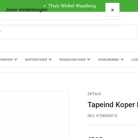
✓ Thuis Winkel Waarborg
×
Jouw winkelwagen
Je winkelwagen is leeg
OORVOER
WATERAFVOER
ROOKGASAFVOER
VOGELWERING
LOO
ZKTech
Tapeind Koper
SKU:
KTMO06010