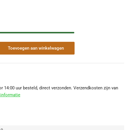
Toevoegen aan winkelwagen
veelheid
r
eind
er
stgoot
0
 14:00 uur besteld, direct verzonden. Verzendkosten zijn van
m
informatie
hogen