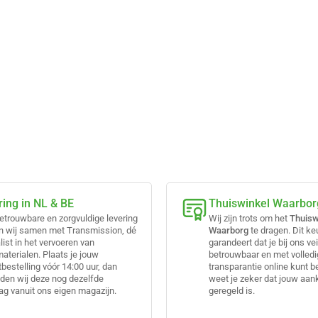
ring in NL & BE
Thuiswinkel Waarbor
etrouwbare en zorgvuldige levering
Wij zijn trots om het
Thuisw
n wij samen met Transmission, dé
Waarborg
te dragen. Dit k
list in het vervoeren van
garandeert dat je bij ons vei
terialen. Plaats je jouw
betrouwbaar en met volled
bestelling vóór 14:00 uur, dan
transparantie online kunt b
den wij deze nog dezelfde
weet je zeker dat jouw aa
g vanuit ons eigen magazijn.
geregeld is.