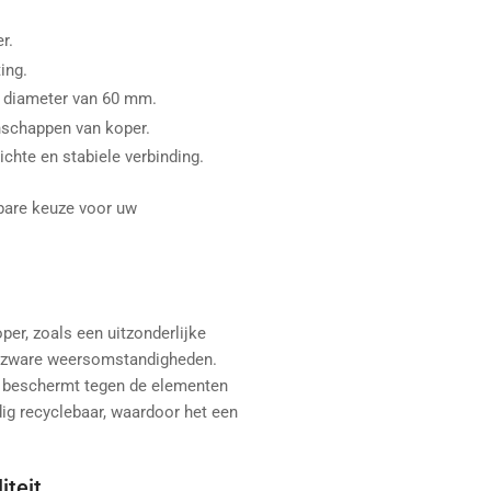
r.
ing.
 diameter van 60 mm.
enschappen van koper.
hte en stabiele verbinding.
bare keuze voor uw
er, zoals een uitzonderlijke
n zware weersomstandigheden.
al beschermt tegen de elementen
edig recyclebaar, waardoor het een
iteit