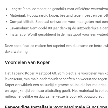
Lengte:
9 cm, compact en geschikt voor efficiënte waterafvoe
Materiaal:
Hoogwaardig koper, bestand tegen roest en verrott
Compatibiliteit:
Speciaal ontworpen voor mastgoten met een
Levensduur:
Gemiddeld 80 jaar dankzij de uitzonderlijke eig
Installatie:
Wordt gesoldeerd in de mastgoot voor een waterdic
Deze specificaties maken het tapeind een duurzame en betrouw
dakafwatering.
Voordelen van Koper
Het Tapeind Koper Mastgoot 60, 9cm biedt alle voordelen van kop
levensduur, minimale onderhoudsbehoeften en weerstand tege
Koper ontwikkelt een natuurlijke groene patina die het materia
en tegelijkertijd een luxe uitstraling geeft. Het materiaal is voll
milieuvriendelijke en duurzame keuze is voor elk bouwproject.
Eenvoudige Installatie voor Maximale Functional