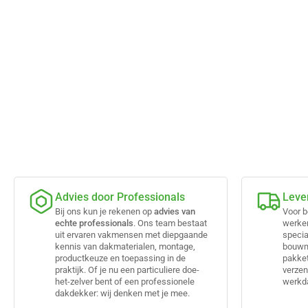
Advies door Professionals
Leve
Bij ons kun je rekenen op
advies van
Voor b
echte professionals
. Ons team bestaat
werke
uit ervaren vakmensen met diepgaande
specia
kennis van dakmaterialen, montage,
bouwma
productkeuze en toepassing in de
pakket
praktijk. Of je nu een particuliere doe-
verzen
het-zelver bent of een professionele
werkda
dakdekker: wij denken met je mee.