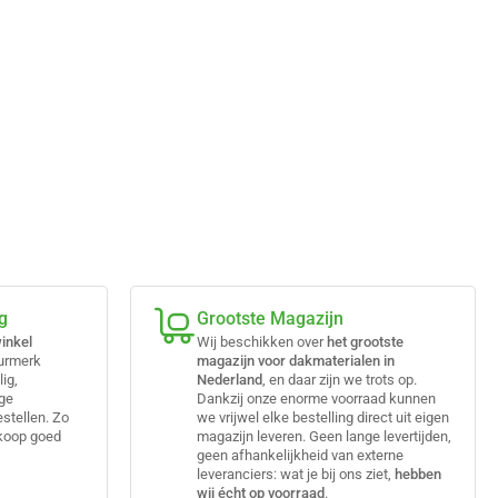
g
Grootste Magazijn
inkel
Wij beschikken over
het grootste
eurmerk
magazijn voor dakmaterialen in
lig,
Nederland
, en daar zijn we trots op.
ige
Dankzij onze enorme voorraad kunnen
estellen. Zo
we vrijwel elke bestelling direct uit eigen
nkoop goed
magazijn leveren. Geen lange levertijden,
geen afhankelijkheid van externe
leveranciers: wat je bij ons ziet,
hebben
wij écht op voorraad
.