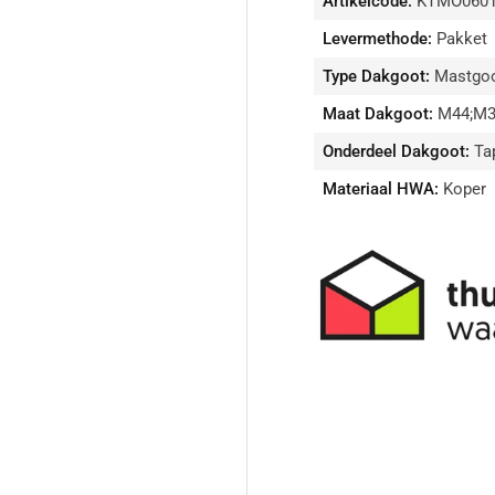
Artikelcode:
KTMO060
Levermethode:
Pakket
Type Dakgoot:
Mastgo
Maat Dakgoot:
M44;M3
Onderdeel Dakgoot:
Ta
Materiaal HWA:
Koper