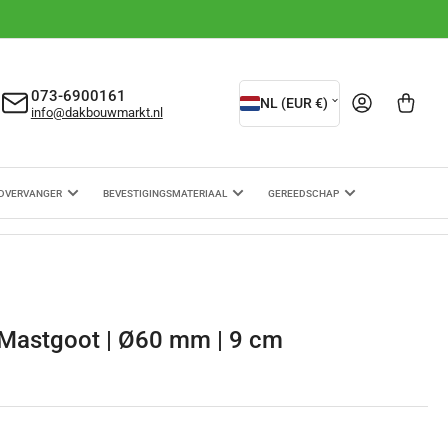
L
073-6900161
Aanmelden
Mini-winkelwagen ope
NL (EUR €)
info@dakbouwmarkt.nl
a
n
d
DVERVANGER
BEVESTIGINGSMATERIAAL
GEREEDSCHAP
/
r
e
g
 Mastgoot | Ø60 mm | 9 cm
i
o