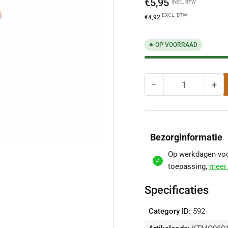
Normale
€5,95
INCL. BTW
prijs
EXCL. BTW
€4,92
OP VOORRAAD
−
+
Hoeveelheid
Hoeveelheid
Hoe
voor
voo
Tapeind
Tap
Koper
Kop
Mastgoot
Ma
Bezorginformatie
|
|
Ø60
Ø6
Op werkdagen voor
mm
m
toepassing,
meer 
|
|
9
9
Specificaties
cm
cm
verlagen
ver
Category ID:
592