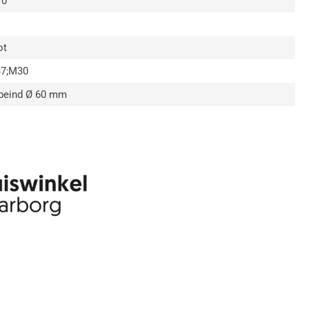
10
ot
7;M30
peind Ø 60 mm