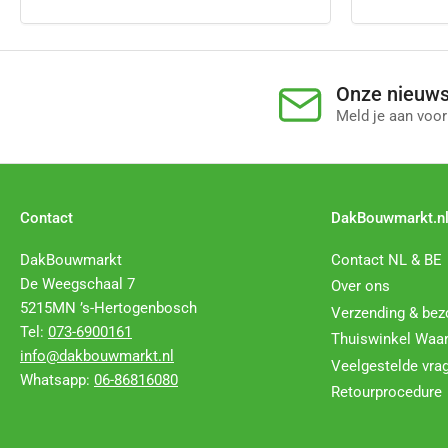
Onze nieuws
Meld je aan voor
Contact
DakBouwmarkt.n
DakBouwmarkt
Contact NL & BE
De Weegschaal 7
Over ons
5215MN ’s-Hertogenbosch
Verzending & bez
Tel:
073-6900161
Thuiswinkel Waa
info@dakbouwmarkt.nl
Veelgestelde vra
Whatsapp:
06-86816080
Retourprocedure