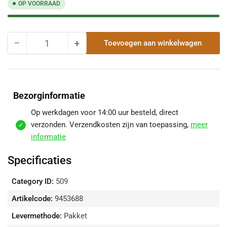
OP VOORRAAD
−
+
Toevoegen aan winkelwagen
Hoeveelheid
Hoeveelheid
Hoeveelheid
voor
voor
Dakleerhaak
Dakleerhaak
Verzinkt
Verzinkt
15-
15-
Bezorginformatie
50
50
Cm
Cm
Op werkdagen voor 14:00 uur besteld, direct
100
100
verzonden. Verzendkosten zijn van toepassing,
meer
Cm
Cm
informatie
verlagen
verhogen
Specificaties
Category ID:
509
Artikelcode:
9453688
Levermethode:
Pakket