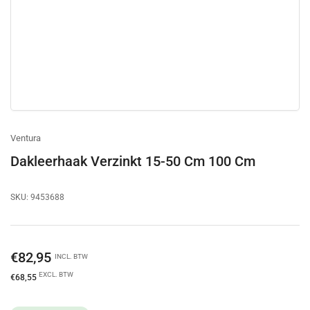
Ventura
Dakleerhaak Verzinkt 15-50 Cm 100 Cm
SKU:
9453688
Normale
€82,95
INCL. BTW
prijs
EXCL. BTW
€68,55