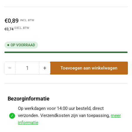
Normale
€0,89
INCL. BTW
prijs
EXCL. BTW
€0,74
OP VOORRAAD
−
+
Toevoegen aan winkelwagen
Hoeveelheid
Hoeveelheid
Hoeveelheid
voor
voor
Verbinding
Verbinding
Roval
Roval
Kraal
Kraal
Bezorginformatie
60
60
mm
mm
Op werkdagen voor 14:00 uur besteld, direct
verlagen
verhogen
verzonden. Verzendkosten zijn van toepassing,
meer
informatie