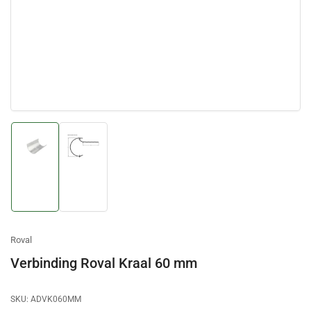
Afbeelding
Afbeelding
laden
laden
1
2
in
in
galerijweergave
galerijweergave
Roval
Verbinding Roval Kraal 60 mm
SKU:
ADVK060MM