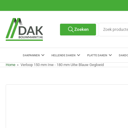
Ga
naar
de
content
Zoek
Zoeken
Alle verkopers
producten
DAKPANNEN
HELLENDE DAKEN
PLATTE DAKEN
DAKD
Home
»
Verloop 150 mm Inw - 180 mm Uitw Blauw Gegloeid
Ga
naar
de
productinformatie