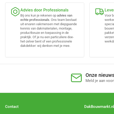
Advies door Professionals
Leve
Bij ons kun je rekenen op
advies van
Voor b
echte professionals
. Ons team bestaat
werke
uit ervaren vakmensen met diepgaande
specia
kennis van dakmaterialen, montage,
bouwma
productkeuze en toepassing in de
pakket
praktijk. Of je nu een particuliere doe-
verzen
het-zelver bent of een professionele
werkda
dakdekker: wij denken met je mee.
Onze nieuws
Meld je aan voor
Contact
DakBouwmarkt.n