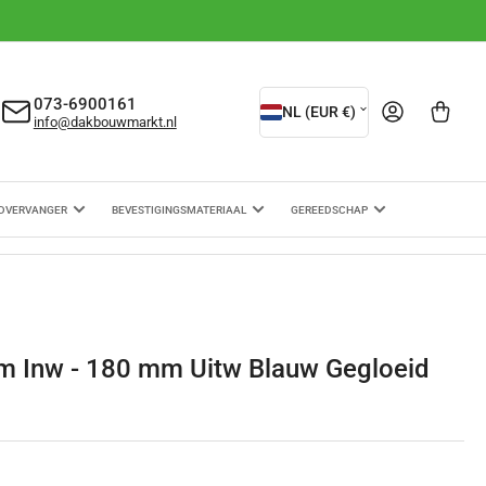
L
073-6900161
Aanmelden
Mini-winkelwagen ope
NL (EUR €)
info@dakbouwmarkt.nl
a
n
d
DVERVANGER
BEVESTIGINGSMATERIAAL
GEREEDSCHAP
/
r
e
g
m Inw - 180 mm Uitw Blauw Gegloeid
i
o