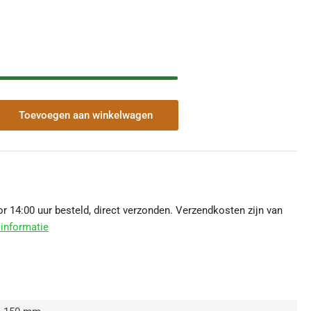
Toevoegen aan winkelwagen
veelheid
r
loop
0
m
 14:00 uur besteld, direct verzonden. Verzendkosten zijn van
0
informatie
m
w
auw
loeid
hogen