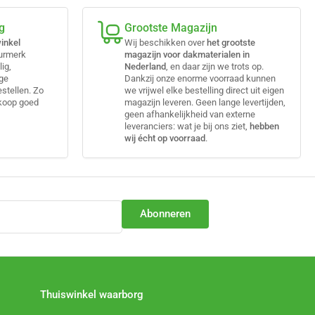
g
Grootste Magazijn
inkel
Wij beschikken over
het grootste
eurmerk
magazijn voor dakmaterialen in
lig,
Nederland
, en daar zijn we trots op.
ige
Dankzij onze enorme voorraad kunnen
estellen. Zo
we vrijwel elke bestelling direct uit eigen
nkoop goed
magazijn leveren. Geen lange levertijden,
geen afhankelijkheid van externe
leveranciers: wat je bij ons ziet,
hebben
wij écht op voorraad
.
Abonneren
Thuiswinkel waarborg