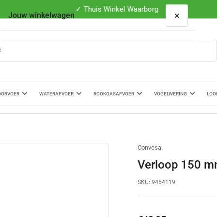
✓ Thuis Winkel Waarborg
×
Jouw winkelwagen
Je winkelwagen is leeg
OORVOER
WATERAFVOER
ROOKGASAFVOER
VOGELWERING
LOO
Convesa
Verloop 150 m
SKU:
9454119