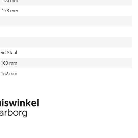
:
150 mm
:
178 mm
id Staal
180 mm
152 mm