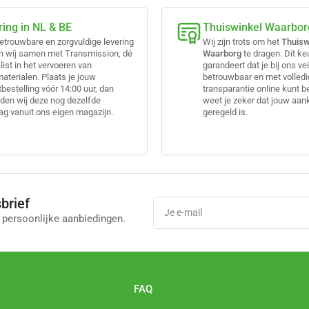
ring in NL & BE
Thuiswinkel Waarbor
etrouwbare en zorgvuldige levering
Wij zijn trots om het
Thuisw
n wij samen met Transmission, dé
Waarborg
te dragen. Dit k
list in het vervoeren van
garandeert dat je bij ons vei
terialen. Plaats je jouw
betrouwbaar en met volled
bestelling vóór 14:00 uur, dan
transparantie online kunt b
den wij deze nog dezelfde
weet je zeker dat jouw aa
g vanuit ons eigen magazijn.
geregeld is.
brief
Je
e-
 persoonlijke aanbiedingen.
mail
l
FAQ