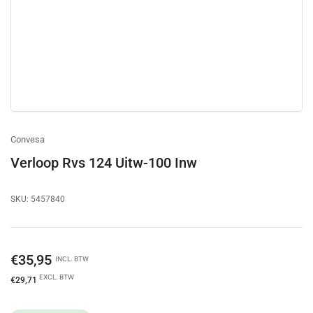
Convesa
Verloop Rvs 124 Uitw-100 Inw
SKU:
5457840
Normale
€35,95
INCL. BTW
prijs
EXCL. BTW
€29,71