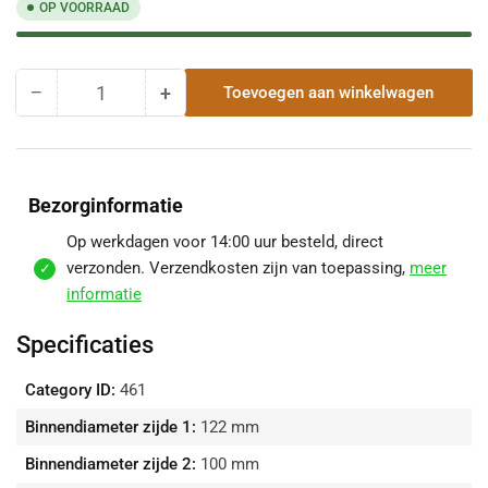
OP VOORRAAD
−
+
Toevoegen aan winkelwagen
Hoeveelheid
Hoeveelheid
Hoeveelheid
voor
voor
Verloop
Verloop
Rvs
Rvs
124
124
Bezorginformatie
Uitw-
Uitw-
100
100
Op werkdagen voor 14:00 uur besteld, direct
Inw
Inw
verzonden. Verzendkosten zijn van toepassing,
meer
verlagen
verhogen
informatie
Specificaties
Category ID:
461
Binnendiameter zijde 1:
122 mm
Binnendiameter zijde 2:
100 mm