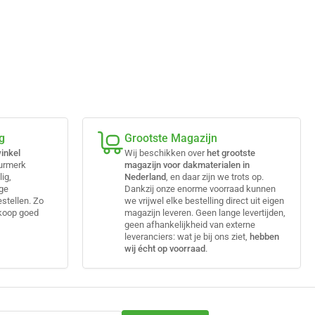
g
Grootste Magazijn
inkel
Wij beschikken over
het grootste
eurmerk
magazijn voor dakmaterialen in
lig,
Nederland
, en daar zijn we trots op.
ige
Dankzij onze enorme voorraad kunnen
estellen. Zo
we vrijwel elke bestelling direct uit eigen
nkoop goed
magazijn leveren. Geen lange levertijden,
geen afhankelijkheid van externe
leveranciers: wat je bij ons ziet,
hebben
wij écht op voorraad
.