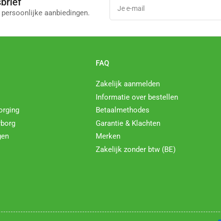
brief
Je
e-
 persoonlijke aanbiedingen.
mail
l
FAQ
Zakelijk aanmelden
Informatie over bestellen
orging
Betaalmethodes
rborg
Garantie & Klachten
gen
Merken
Zakelijk zonder btw (BE)