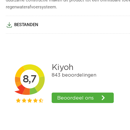
duurzame constructie maken dit product tot een onmisbare toev
regenwaterafvoersysteem.
BESTANDEN