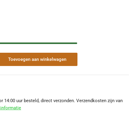
Toevoegen aan winkelwagen
veelheid
r
tis
rte
ht
 14:00 uur besteld, direct verzonden. Verzendkosten zijn van
informatie
t
fiet
rt