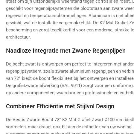
staat om zijn uitzonderlijke weerstand tegen corrosie en roest. 
geschikt voor regenpijpsystemen die blootstaan aan zware wee
regenval en temperatuurschommelingen. Aluminium is niet allee
gewicht, wat de installatie vergemakkelijkt. De K2 Mat Grafiet Z
bescherming en zorgt tegelijkertijd voor een moderne, strakke lo
architectuur.
Naadloze Integratie met Zwarte Regenpijpen
De bocht zwart is ontworpen om perfect te integreren met ander
regenpijpsysteem, zoals zwarte aluminium regenpijpen en verbi
van 72° biedt de bocht flexibiliteit bij het ontwerpen en install
De grafietzwarte afwerking (RAL 9011) zorgt voor een uniforme u
op andere componenten, waardoor een professionele en estheti
Combineer Efficiëntie met Stijlvol Design
De Vestis Zwarte Bocht 72° K2 Mat Grafiet Zwart Ø100 mm biedt 
voordelen, maar draagt ook bij aan de esthetiek van uw woning