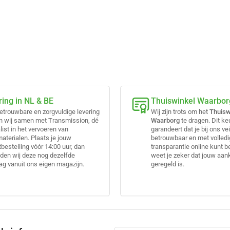
ring in NL & BE
Thuiswinkel Waarbor
etrouwbare en zorgvuldige levering
Wij zijn trots om het
Thuisw
n wij samen met Transmission, dé
Waarborg
te dragen. Dit k
list in het vervoeren van
garandeert dat je bij ons vei
terialen. Plaats je jouw
betrouwbaar en met volled
bestelling vóór 14:00 uur, dan
transparantie online kunt b
den wij deze nog dezelfde
weet je zeker dat jouw aa
g vanuit ons eigen magazijn.
geregeld is.