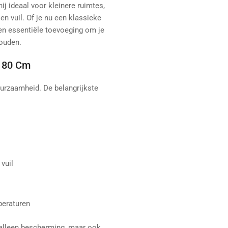
j ideaal voor kleinere ruimtes,
en vuil. Of je nu een klassieke
en essentiële toevoeging om je
houden.
x 80 Cm
uurzaamheid. De belangrijkste
vuil
peraturen
t alleen bescherming, maar ook