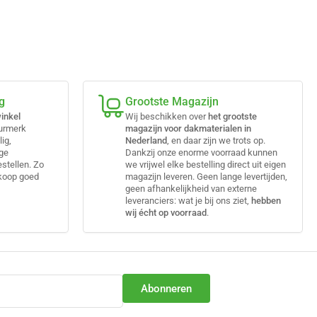
g
Grootste Magazijn
inkel
Wij beschikken over
het grootste
eurmerk
magazijn voor dakmaterialen in
lig,
Nederland
, en daar zijn we trots op.
ige
Dankzij onze enorme voorraad kunnen
estellen. Zo
we vrijwel elke bestelling direct uit eigen
nkoop goed
magazijn leveren. Geen lange levertijden,
geen afhankelijkheid van externe
leveranciers: wat je bij ons ziet,
hebben
wij écht op voorraad
.
Abonneren