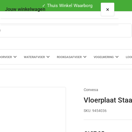
✓ Thuis Winkel Waarborg
×
Jouw winkelwagen
Je winkelwagen is leeg
OORVOER
WATERAFVOER
ROOKGASAFVOER
VOGELWERING
LOO
Convesa
Vloerplaat Sta
SKU:
9454036