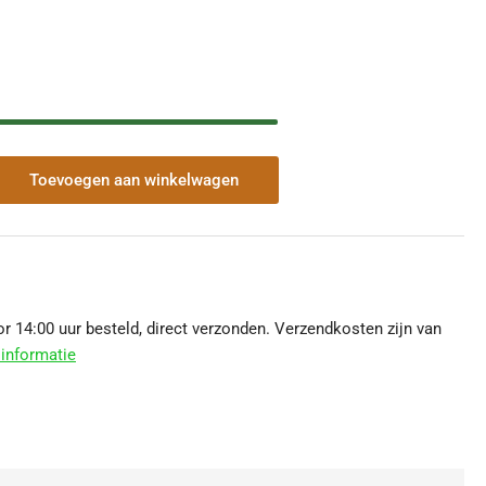
Toevoegen aan winkelwagen
veelheid
r
erplaat
al
rt
 14:00 uur besteld, direct verzonden. Verzendkosten zijn van
informatie
hogen