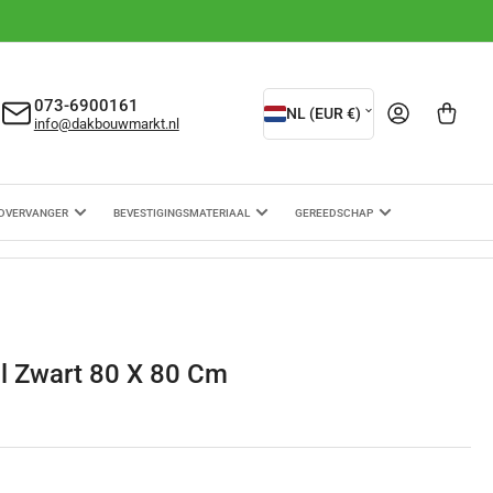
L
073-6900161
Aanmelden
Mini-winkelwagen ope
NL (EUR €)
info@dakbouwmarkt.nl
a
n
d
DVERVANGER
BEVESTIGINGSMATERIAAL
GEREEDSCHAP
/
r
e
g
al Zwart 80 X 80 Cm
i
o