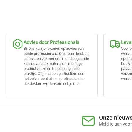
Advies door Professionals
Leve
Bij ons kun je rekenen op
advies van
Voor b
echte professionals
. Ons team bestaat
werke
uit ervaren vakmensen met diepgaande
specia
kennis van dakmaterialen, montage,
bouwma
productkeuze en toepassing in de
pakket
praktijk. Of je nu een particuliere doe-
verzen
het-zelver bent of een professionele
werkda
dakdekker: wij denken met je mee.
Onze nieuws
Meld je aan voor