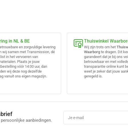
ring in NL & BE
Thuiswinkel Waarbor
etrouwbare en zorgvuldige levering
Wij zijn trots om het
Thuisw
n wij samen met Transmission, dé
Waarborg
te dragen. Dit k
list in het vervoeren van
garandeert dat je bij ons vei
terialen. Plaats je jouw
betrouwbaar en met volled
bestelling vóór 14:00 uur, dan
transparantie online kunt b
den wij deze nog dezelfde
weet je zeker dat jouw aa
g vanuit ons eigen magazijn.
geregeld is.
brief
Je
e-
 persoonlijke aanbiedingen.
mail