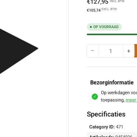
Normale
€127,95
INCL. BTW
prijs
EXCL. BTW
€105,74
OP VOORRAAD
−
+
Hoeveelheid
Hoeveelheid
Hoe
voor
voo
Vloerplaat
Vlo
Staal
Sta
Zwart
Zwa
Bezorginformatie
80
80
X
X
Op werkdagen voor
80
80
toepassing,
meer 
Cm
Cm
verlagen
ver
Specificaties
Category ID:
471