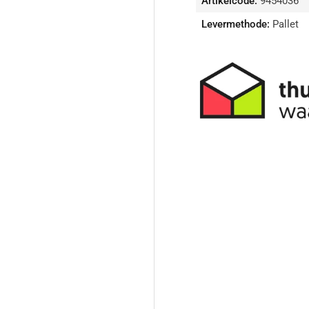
Artikelcode:
9454036
Levermethode:
Pallet