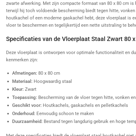
zwarte afwerking. Met zijn compacte formaat van 80 x 80 cm is hi
terwijl hij toch voldoende bescherming biedt tegen hitte, vonken 
houtkachel of een moderne gaskachel hebt, deze vloerplaat is e
vloer te beschermen en tegelijkertijd een nette uitstraling te be
Specificaties van de Vloerplaat Staal Zwart 80 
Deze vloerplaat is ontworpen voor optimale functionaliteit en d
kenmerken zijn:
Afmetingen:
80 x 80 cm
Materiaal:
Hoogwaardig staal
Kleur:
Zwart
Toepassing:
Bescherming van de vloer tegen hitte, vonken en 
Geschikt voor:
Houtkachels, gaskachels en pelletkachels
Onderhoud:
Eenvoudig schoon te maken
Duurzaamheid:
Bestand tegen langdurig gebruik en hoge tem
Met deze specificaties biedt de vloerplaat staal houtkachel nie