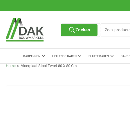
Ga
naar
de
content
Zoek
Zoeken
Alle verkopers
producten
DAKPANNEN
HELLENDE DAKEN
PLATTE DAKEN
DAKD
Home
»
Vloerplaat Staal Zwart 80 X 80 Cm
Ga
naar
de
productinformatie