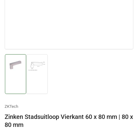
Afbeelding
Afbeelding
laden
laden
1
2
in
in
galerijweergave
galerijweergave
ZKTech
Zinken Stadsuitloop Vierkant 60 x 80 mm | 80 x
80 mm