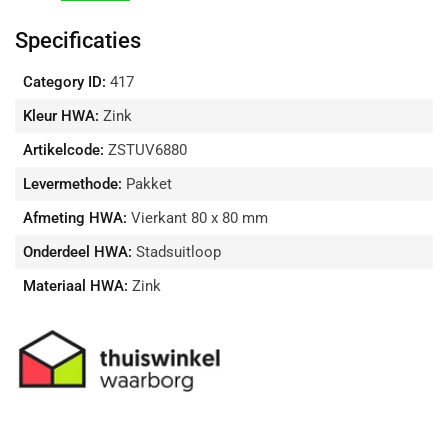
|
|
80
80
Specificaties
x
x
80
80
Category ID:
417
mm
mm
verlagen
verhogen
Kleur HWA:
Zink
Artikelcode:
ZSTUV6880
Levermethode:
Pakket
Afmeting HWA:
Vierkant 80 x 80 mm
Onderdeel HWA:
Stadsuitloop
Materiaal HWA:
Zink