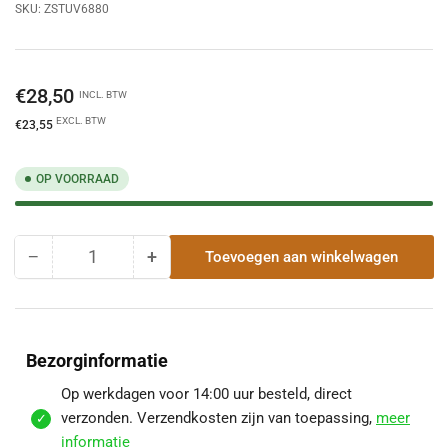
SKU:
ZSTUV6880
Normale
€28,50
INCL. BTW
prijs
EXCL. BTW
€23,55
OP VOORRAAD
−
+
Toevoegen aan winkelwagen
Hoeveelheid
Hoeveelheid
Hoeveelheid
voor
voor
Zinken
Zinken
Stadsuitloop
Stadsuitloop
Vierkant
Vierkant
Bezorginformatie
60
60
x
x
Op werkdagen voor 14:00 uur besteld, direct
80
80
verzonden. Verzendkosten zijn van toepassing,
meer
mm
mm
informatie