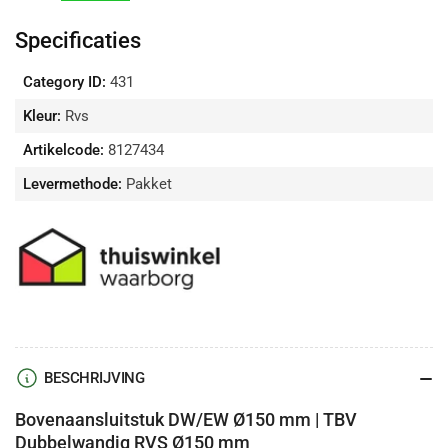
RVS
RVS
Ø150
Ø150
Specificaties
mm
mm
verlagen
verhogen
Category ID:
431
Kleur:
Rvs
Artikelcode:
8127434
Levermethode:
Pakket
BESCHRIJVING
Bovenaansluitstuk DW/EW Ø150 mm | TBV
Dubbelwandig RVS Ø150 mm