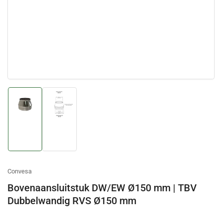
Afbeelding
Afbeelding
laden
laden
1
2
in
in
galerijweergave
galerijweergave
Convesa
Bovenaansluitstuk DW/EW Ø150 mm | TBV
Dubbelwandig RVS Ø150 mm