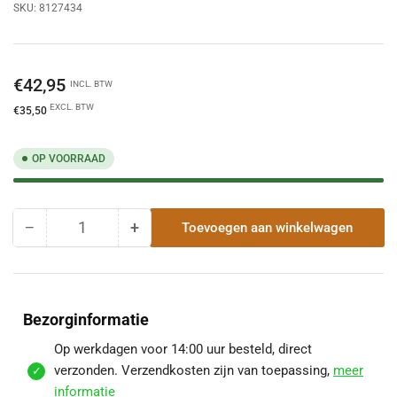
SKU:
8127434
Normale
€42,95
INCL. BTW
prijs
EXCL. BTW
€35,50
OP VOORRAAD
−
+
Toevoegen aan winkelwagen
Hoeveelheid
Hoeveelheid
Hoeveelheid
voor
voor
Bovenaansluitstuk
Bovenaansluitstuk
DW/EW
DW/EW
Ø150
Ø150
Bezorginformatie
mm
mm
|
|
Op werkdagen voor 14:00 uur besteld, direct
TBV
TBV
verzonden. Verzendkosten zijn van toepassing,
meer
Dubbelwandig
Dubbelwandig
informatie